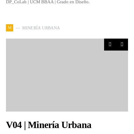
DP_CoLab | UCM BBAA | Grado en Diseño.
M
MINERÍA URBANA
V04 | Minería Urbana