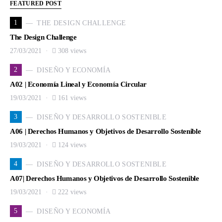
FEATURED POST
1
THE DESIGN CHALLENGE
The Design Challenge
27/03/2021
308 views
2
DISEÑO Y ECONOMÍA
A02 | Economía Lineal y Economía Circular
19/03/2021
161 views
3
DISEÑO Y DESARROLLO SOSTENIBLE
A06 | Derechos Humanos y Objetivos de Desarrollo Sostenible
19/03/2021
124 views
4
DISEÑO Y DESARROLLO SOSTENIBLE
A07| Derechos Humanos y Objetivos de Desarrollo Sostenible
19/03/2021
222 views
5
DISEÑO Y ECONOMÍA